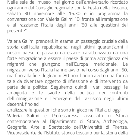
Nelle sale del museo, nel giorno dell’anniversario ricordato
ogni anno dal Consiglio regionale con la Festa della Toscana,
sabato 30 novembre alle 16.30 è in programma la
conversazione con Valeria Galimi “Di fronte all’immigrazione
e al razzismo: l’Italia dagli anni ’80 alle questioni del
presente”
Valeria Galimi prenderà in esame un passaggio cruciale della
storia dell’Italia repubblicana: negli ultimi quarant’anni il
nostro paese è passato da essere caratterizzato da una
forte emigrazione a essere il paese di prima accoglienza dei
migranti che giungono nell’Europa meridionale. Le
migrazioni verso l’Italia hanno avvio nel corso dagli anni ’60,
ma fino alla fine degli anni ’80 non hanno avuto una forma
tale da diventare oggetto di riflessione e di intervento da
parte della politica. Seguiremo quindi i vari passaggi, le
ambiguità e le svolte della politica nei confronti
dell’immigrazione e l’emergere del razzismo negli ultimi
decenni, fino ad
analizzare le questioni che sono in gioco nell’Italia di oggi.
Valeria Galimi
è Professoressa associata di Storia
contemporanea al Dipartimento di Storia, Archeologia,
Geografia, Arte e Spettacolo dell’Università di Firenze.
Vicepresidente dell’Istituto storico toscano per la storia della