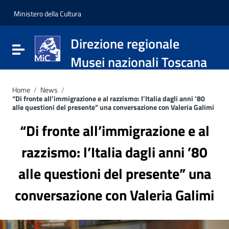
Vai ai contenuti
Vai al menu di navigazione
Ministero della Cultura
Vai al footer
Direzione regionale
Attiva / disattiva la navigazione
Musei nazionali Toscana
Home
/
News
/
“Di fronte all’immigrazione e al razzismo: l’Italia dagli anni ’80
alle questioni del presente” una conversazione con Valeria Galimi
“Di fronte all’immigrazione e al
razzismo: l’Italia dagli anni ’80
alle questioni del presente” una
conversazione con Valeria Galimi