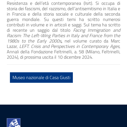
Resistenza e dell’età contemporanea (Isrt). Si occupa di
storia dei fascismi, del razzismo, dell’antisemitismo in Italia e
in Francia e della storia sociale e culturale della seconda
guerra mondiale. Su questi temi ha scritto numerosi
contributi in volume e in articoli e saggi. Sul tema ha scritto
di recente un saggio dal titolo
Facing Immigration and
Racism: The Left-Wing Parties in Italy and France from the
1980s to the Early 2000s
,
nel volume curato da Marc
Lazar,
LEFT. Crisis and Perspectives in Contemporary Ages
,
Annali della Fondazione Feltrinelli, a. 58 (Milano, Feltrinelli,
2024), di prossima uscita il 10 dicembre 2024.
Museo nazionale di Casa Giusti