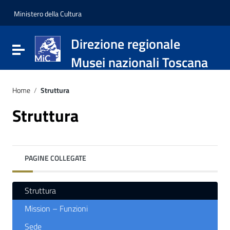
Vai ai contenuti
Vai al menu di navigazione
Ministero della Cultura
Vai al footer
Direzione regionale
Attiva / disattiva la navigazione
Musei nazionali Toscana
Home
/
Struttura
Struttura
PAGINE COLLEGATE
Struttura
Mission – Funzioni
Sede