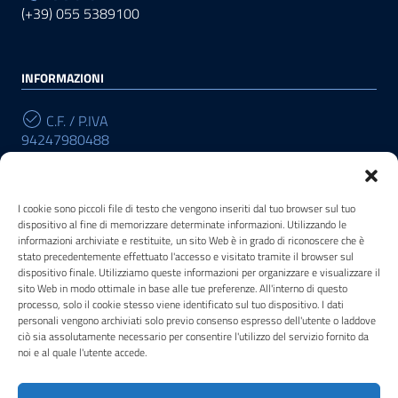
(+39) 055 5389100
INFORMAZIONI
C.F. / P.IVA
94247980488
Cod. Univoco
R196W3
I cookie sono piccoli file di testo che vengono inseriti dal tuo browser sul tuo
dispositivo al fine di memorizzare determinate informazioni. Utilizzando le
informazioni archiviate e restituite, un sito Web è in grado di riconoscere che è
stato precedentemente effettuato l'accesso e visitato tramite il browser sul
POSTA ELETTRONICA
dispositivo finale. Utilizziamo queste informazioni per organizzare e visualizzare il
sito Web in modo ottimale in base alle tue preferenze. All'interno di questo
PEC
processo, solo il cookie stesso viene identificato sul tuo dispositivo. I dati
drm-tos@pec.cultura.gov.it
personali vengono archiviati solo previo consenso espresso dell'utente o laddove
ciò sia assolutamente necessario per consentire l'utilizzo del servizio fornito da
noi e al quale l'utente accede.
Email
drm-tos@cultura.gov.it