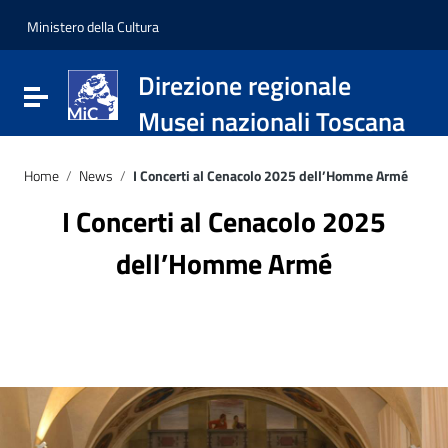
Vai ai contenuti
Vai al menu di navigazione
Ministero della Cultura
Vai al footer
Direzione regionale
Attiva / disattiva la navigazione
Musei nazionali Toscana
Home
/
News
/
I Concerti al Cenacolo 2025 dell’Homme Armé
I Concerti al Cenacolo 2025
dell’Homme Armé