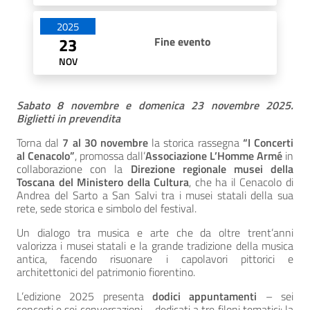
2025
23
Fine evento
NOV
Sabato 8 novembre e domenica 23 novembre 2025.
Biglietti in prevendita
Torna dal
7 al 30 novembre
la storica rassegna
“I Concerti
al Cenacolo”
, promossa dall’
Associazione L’Homme Armé
in
collaborazione con la
Direzione regionale musei della
Toscana del Ministero della Cultura
, che ha il Cenacolo di
Andrea del Sarto a San Salvi tra i musei statali della sua
rete, sede storica e simbolo del festival.
Un dialogo tra musica e arte che da oltre trent’anni
valorizza i musei statali e la grande tradizione della musica
antica, facendo risuonare i capolavori pittorici e
architettonici del patrimonio fiorentino.
L’edizione 2025 presenta
dodici appuntamenti
– sei
concerti e sei conversazioni – dedicati a tre filoni tematici: la