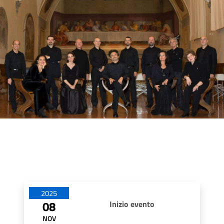
Date di apertura
2025
08
Inizio evento
NOV