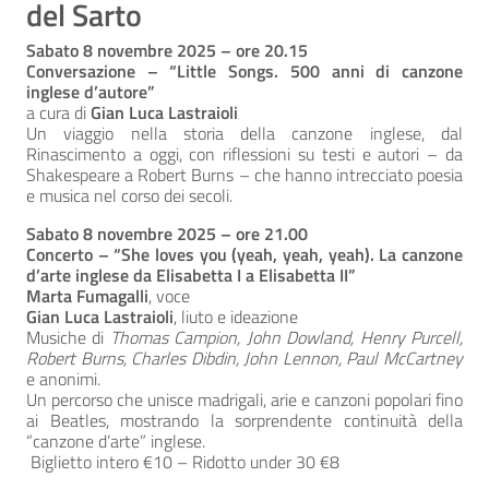
del Sarto
Sabato 8 novembre 2025 – ore 20.15
Conversazione – “Little Songs. 500 anni di canzone
inglese d’autore”
a cura di
Gian Luca Lastraioli
Un viaggio nella storia della canzone inglese, dal
Rinascimento a oggi, con riflessioni su testi e autori – da
Shakespeare a Robert Burns – che hanno intrecciato poesia
e musica nel corso dei secoli.
Sabato 8 novembre 2025 – ore 21.00
Concerto – “She loves you (yeah, yeah, yeah). La canzone
d’arte inglese da Elisabetta I a Elisabetta II”
Marta Fumagalli
, voce
Gian Luca Lastraioli
, liuto e ideazione
Musiche di
Thomas Campion, John Dowland, Henry Purcell,
Robert Burns, Charles Dibdin, John Lennon, Paul McCartney
e anonimi.
Un percorso che unisce madrigali, arie e canzoni popolari fino
ai Beatles, mostrando la sorprendente continuità della
“canzone d’arte” inglese.
Biglietto intero €10 – Ridotto under 30 €8