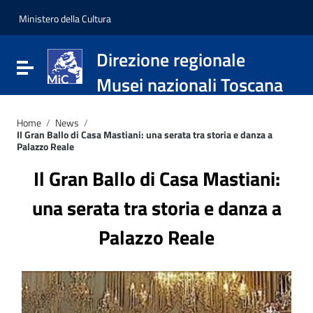
Vai ai contenuti
Vai al menu di navigazione
Ministero della Cultura
Vai al footer
Direzione regionale
Attiva / disattiva la navigazione
Musei nazionali Toscana
Home
/
News
/
Il Gran Ballo di Casa Mastiani: una serata tra storia e danza a
Palazzo Reale
Il Gran Ballo di Casa Mastiani:
una serata tra storia e danza a
Palazzo Reale