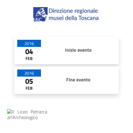
Date di apertura
2016
04
Inizio evento
FEB
2016
05
Fine evento
FEB