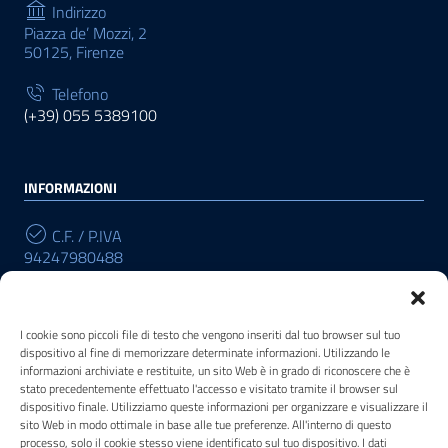
Indirizzo
Piazza de’ Mozzi, 2
50125, Firenze
Telefono
(+39) 055 5389100
INFORMAZIONI
C.F. / P.IVA
94247980488
Cod. Univoco
R196W3
I cookie sono piccoli file di testo che vengono inseriti dal tuo browser sul tuo
dispositivo al fine di memorizzare determinate informazioni. Utilizzando le
informazioni archiviate e restituite, un sito Web è in grado di riconoscere che è
stato precedentemente effettuato l'accesso e visitato tramite il browser sul
POSTA ELETTRONICA
dispositivo finale. Utilizziamo queste informazioni per organizzare e visualizzare il
sito Web in modo ottimale in base alle tue preferenze. All'interno di questo
PEC
processo, solo il cookie stesso viene identificato sul tuo dispositivo. I dati