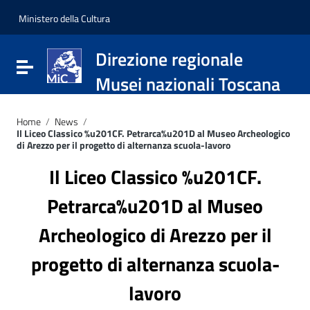
Vai ai contenuti
Vai al menu di navigazione
Ministero della Cultura
Vai al footer
Direzione regionale
Attiva / disattiva la navigazione
Musei nazionali Toscana
Home
/
News
/
Il Liceo Classico %u201CF. Petrarca%u201D al Museo Archeologico
di Arezzo per il progetto di alternanza scuola-lavoro
Il Liceo Classico %u201CF.
Petrarca%u201D al Museo
Archeologico di Arezzo per il
progetto di alternanza scuola-
lavoro