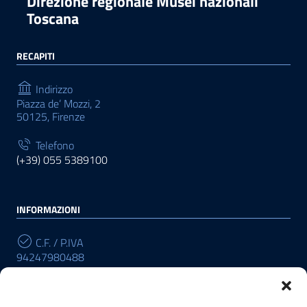
Direzione regionale Musei nazionali
Toscana
RECAPITI
Indirizzo
Piazza de’ Mozzi, 2
50125, Firenze
Telefono
(+39) 055 5389100
INFORMAZIONI
C.F. / P.IVA
94247980488
Cod. Univoco
R196W3