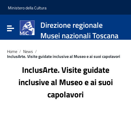
Vai ai contenuti
Vai al menu di navigazione
Ministero della Cultura
Vai al footer
Direzione regionale
Attiva / disattiva la navigazione
Musei nazionali Toscana
Home
/
News
/
InclusArte. Visite guidate inclusive al Museo e ai suoi capolavori
InclusArte. Visite guidate
inclusive al Museo e ai suoi
capolavori