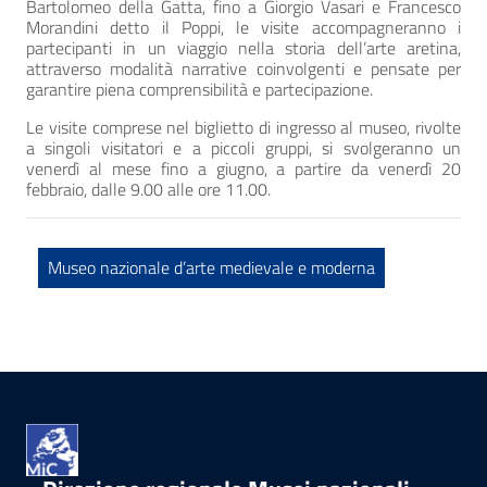
Bartolomeo della Gatta, fino a Giorgio Vasari e Francesco
Morandini detto il Poppi, le visite accompagneranno i
partecipanti in un viaggio nella storia dell’arte aretina,
attraverso modalità narrative coinvolgenti e pensate per
garantire piena comprensibilità e partecipazione.
Le visite comprese nel biglietto di ingresso al museo, rivolte
a singoli visitatori e a piccoli gruppi, si svolgeranno un
venerdì al mese fino a giugno, a partire da venerdì 20
febbraio, dalle 9.00 alle ore 11.00.
Museo nazionale d’arte medievale e moderna