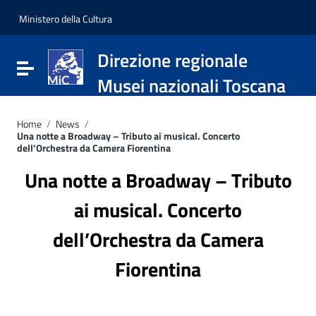
Vai ai contenuti
Vai al menu di navigazione
Ministero della Cultura
Vai al footer
Direzione regionale
Attiva / disattiva la navigazione
Musei nazionali Toscana
Home
/
News
/
Una notte a Broadway – Tributo ai musical. Concerto
dell’Orchestra da Camera Fiorentina
Una notte a Broadway – Tributo
ai musical. Concerto
dell’Orchestra da Camera
Fiorentina