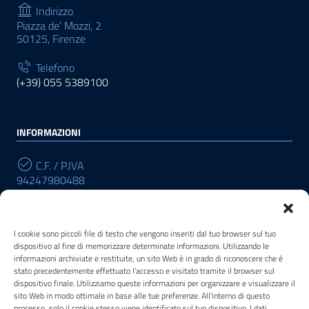
Indirizzo
Piazza de’ Mozzi, 2
50125, Firenze
Telefono
(+39) 055 5389100
INFORMAZIONI
C.F. / P.IVA
94247980488
Cod. Univoco
R196W3
I cookie sono piccoli file di testo che vengono inseriti dal tuo browser sul tuo
dispositivo al fine di memorizzare determinate informazioni. Utilizzando le
informazioni archiviate e restituite, un sito Web è in grado di riconoscere che è
stato precedentemente effettuato l'accesso e visitato tramite il browser sul
POSTA ELETTRONICA
dispositivo finale. Utilizziamo queste informazioni per organizzare e visualizzare il
sito Web in modo ottimale in base alle tue preferenze. All'interno di questo
PEC
processo, solo il cookie stesso viene identificato sul tuo dispositivo. I dati