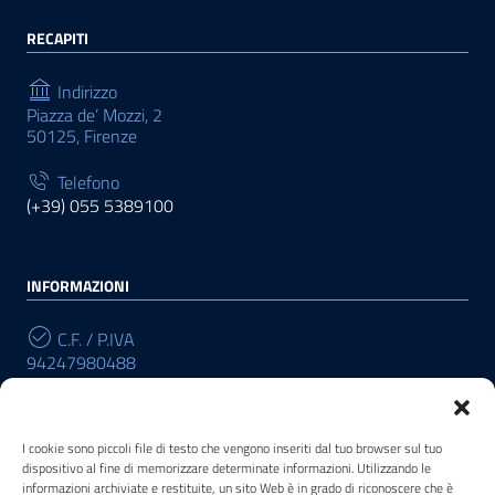
RECAPITI
Indirizzo
Piazza de’ Mozzi, 2
50125, Firenze
Telefono
(+39) 055 5389100
INFORMAZIONI
C.F. / P.IVA
94247980488
Cod. Univoco
R196W3
I cookie sono piccoli file di testo che vengono inseriti dal tuo browser sul tuo
dispositivo al fine di memorizzare determinate informazioni. Utilizzando le
informazioni archiviate e restituite, un sito Web è in grado di riconoscere che è