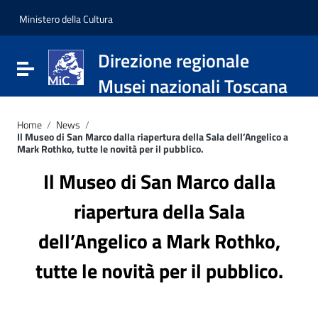
Vai ai contenuti
Vai al menu di navigazione
Ministero della Cultura
Vai al footer
Direzione regionale
Attiva / disattiva la navigazione
Musei nazionali Toscana
Home
/
News
/
Il Museo di San Marco dalla riapertura della Sala dell’Angelico a
Mark Rothko, tutte le novità per il pubblico.
Il Museo di San Marco dalla
riapertura della Sala
dell’Angelico a Mark Rothko,
tutte le novità per il pubblico.