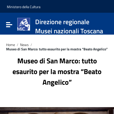
Vai ai contenuti
Vai al menu di navigazione
Ministero della Cultura
Vai al footer
Direzione regionale
Attiva / disattiva la navigazione
Musei nazionali Toscana
Home
/
News
/
Museo di San Marco: tutto esaurito per la mostra “Beato Angelico”
Museo di San Marco: tutto
esaurito per la mostra “Beato
Angelico”