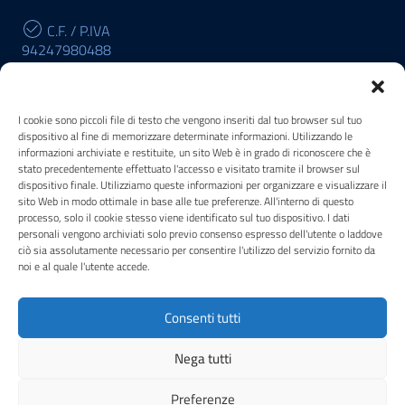
C.F. / P.IVA
94247980488
Cod. Univoco
R196W3
I cookie sono piccoli file di testo che vengono inseriti dal tuo browser sul tuo
dispositivo al fine di memorizzare determinate informazioni. Utilizzando le
informazioni archiviate e restituite, un sito Web è in grado di riconoscere che è
stato precedentemente effettuato l'accesso e visitato tramite il browser sul
POSTA ELETTRONICA
dispositivo finale. Utilizziamo queste informazioni per organizzare e visualizzare il
sito Web in modo ottimale in base alle tue preferenze. All'interno di questo
PEC
processo, solo il cookie stesso viene identificato sul tuo dispositivo. I dati
drm-tos@pec.cultura.gov.it
personali vengono archiviati solo previo consenso espresso dell'utente o laddove
ciò sia assolutamente necessario per consentire l'utilizzo del servizio fornito da
noi e al quale l'utente accede.
Email
drm-tos@cultura.gov.it
Consenti tutti
Sezione Link Utili
Privacy
|
Cookie policy
|
Note legali
|
Crediti
|
Nega tutti
Progettazione e Sviluppo:
AND srl Firenze
Preferenze