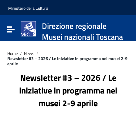
Vai ai contenuti
Vai al menu di navigazione
Ministero della Cultura
Vai al footer
Direzione regionale
Attiva / disattiva la navigazione
Musei nazionali Toscana
Home
/
News
/
Newsletter #3 – 2026 / Le iniziative in programma nei musei 2-9
aprile
Newsletter #3 – 2026 / Le
iniziative in programma nei
musei 2-9 aprile