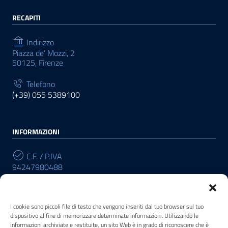
RECAPITI
Indirizzo
Piazza de’ Mozzi, 2
50125, Firenze
Telefono
(+39) 055 5389100
INFORMAZIONI
C.F. / P.IVA
94247980488
Cod. Univoco
R196W3
I cookie sono piccoli file di testo che vengono inseriti dal tuo browser sul tuo
dispositivo al fine di memorizzare determinate informazioni. Utilizzando le
informazioni archiviate e restituite, un sito Web è in grado di riconoscere che è