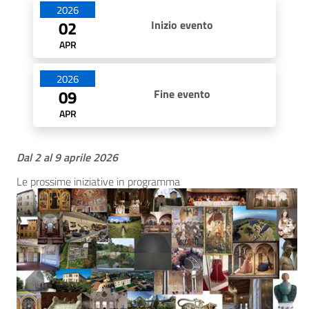
Date di apertura
2026
02
Inizio evento
APR
2026
09
Fine evento
APR
Dal 2 al 9 aprile 2026
Le prossime iniziative in programma