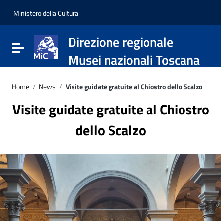
Vai ai contenuti
Vai al menu di navigazione
Ministero della Cultura
Vai al footer
Direzione regionale
Attiva / disattiva la navigazione
Musei nazionali Toscana
Home
/
News
/
Visite guidate gratuite al Chiostro dello Scalzo
Visite guidate gratuite al Chiostro
dello Scalzo