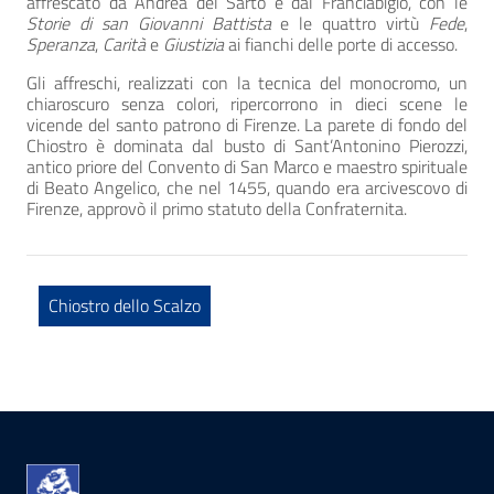
affrescato da Andrea del Sarto e dal Franciabigio, con le
Storie di san Giovanni Battista
e le quattro virtù
Fede
,
Speranza
,
Carità
e
Giustizia
ai fianchi delle porte di accesso.
Gli affreschi, realizzati con la tecnica del monocromo, un
chiaroscuro senza colori, ripercorrono in dieci scene le
vicende del santo patrono di Firenze. La parete di fondo del
Chiostro è dominata dal busto di Sant’Antonino Pierozzi,
antico priore del Convento di San Marco e maestro spirituale
di Beato Angelico, che nel 1455, quando era arcivescovo di
Firenze, approvò il primo statuto della Confraternita.
Chiostro dello Scalzo