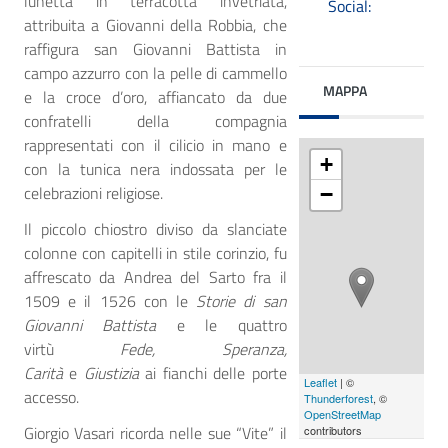
lunetta in terracotta invetriata,
Social:
attribuita a Giovanni della Robbia, che
Instagram
raffigura san Giovanni Battista in
campo azzurro con la pelle di cammello
MAPPA
e la croce d’oro, affiancato da due
confratelli della compagnia
rappresentati con il cilicio in mano e
+
con la tunica nera indossata per le
celebrazioni religiose.
−
Il piccolo chiostro diviso da slanciate
colonne con capitelli in stile corinzio, fu
affrescato da Andrea del Sarto fra il
1509 e il 1526 con le
Storie di san
Giovanni Battista
e le quattro
virtù
Fede, Speranza,
Carità
e
Giustizia
ai fianchi delle porte
Leaflet
| ©
accesso.
Thunderforest
, ©
OpenStreetMap
Giorgio Vasari ricorda nelle sue “Vite” il
contributors