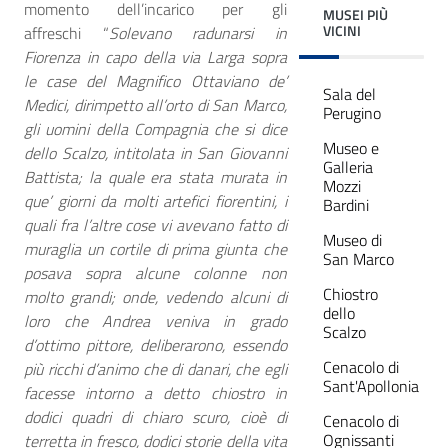
momento dell’incarico per gli
MUSEI PIÙ
VICINI
affreschi “
Solevano radunarsi in
Fiorenza in capo della via Larga sopra
le case del Magnifico Ottaviano de’
Sala del
Medici, dirimpetto all’orto di San Marco,
Perugino
gli uomini della Compagnia che si dice
Museo e
dello Scalzo, intitolata in San Giovanni
Galleria
Battista; la quale era stata murata in
Mozzi
que’ giorni da molti artefici fiorentini, i
Bardini
quali fra l’altre cose vi avevano fatto di
Museo di
muraglia un cortile di prima giunta che
San Marco
posava sopra alcune colonne non
Chiostro
molto grandi; onde, vedendo alcuni di
dello
loro che Andrea veniva in grado
Scalzo
d’ottimo pittore, deliberarono, essendo
Cenacolo di
più ricchi d’animo che di danari, che egli
Sant'Apollonia
facesse intorno a detto chiostro in
dodici quadri di chiaro scuro, cioè di
Cenacolo di
Ognissanti
terretta in fresco,
dodici storie della vita