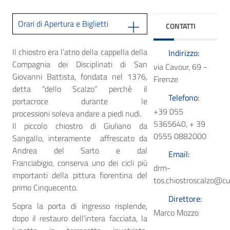
Orari di Apertura e Biglietti
CONTATTI
Il chiostro era l’atrio della cappella della
Indirizzo:
Compagnia dei Disciplinati di San
via Cavour, 69 -
Giovanni Battista, fondata nel 1376,
Firenze
detta “dello Scalzo” perchè il
Telefono:
portacroce durante le
+39 055
processioni soleva andare a piedi nudi.
5365640, + 39
Il piccolo chiostro di Giuliano da
0555 0882000
Sangallo, interamente affrescato da
Andrea del Sarto e dal
Email:
Franciabigio, conserva uno dei cicli più
drm-
importanti della pittura fiorentina del
tos.chiostroscalzo@cul
primo Cinquecento.
Direttore:
Sopra la porta di ingresso risplende,
Marco Mozzo
dopo il restauro dell’intera facciata, la
Faceboo