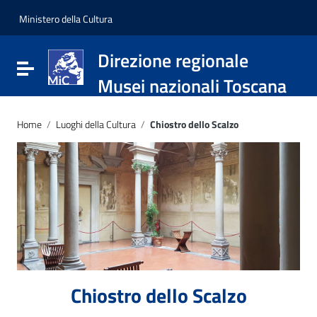
Vai ai contenuti
Vai al menu di navigazione
Ministero della Cultura
Vai al footer
Direzione regionale
Attiva / disattiva la navigazione
Musei nazionali Toscana
Home
/
Luoghi della Cultura
/
Chiostro dello Scalzo
Chiostro dello Scalzo